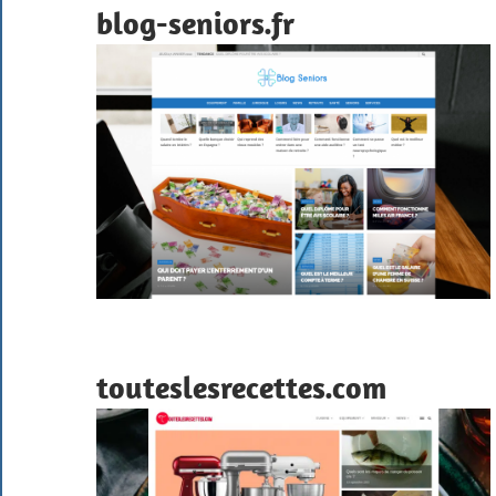
blog-seniors.fr
touteslesrecettes.com