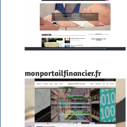
monportailfinancier.fr